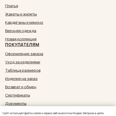
Платья
Жакеты и жилеты
Кардиганы и кимоно
Верхняя одежда
Новая коллекция
ПОКУПАТЕЛЯМ
Оформление заказа
Уход за изделиями
Таблица размеров
Изделия на заказ
Возврат и обмен
Сертификаты
Документы
Обратная связь:
zakaz@sestrymamutiny.ru
Caйт иcпoльзуeт фaйлы cookie и cepвиc вeб-aнaлитики Яндeкc.Мeтpикa в целях