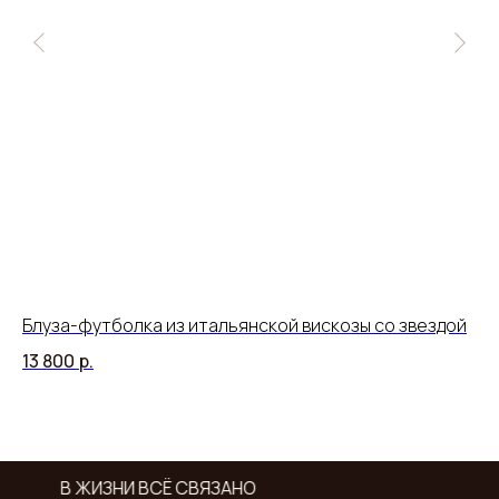
Блуза-футболка из итальянской вискозы со звездой
Бо
13 800
р.
18
В ЖИЗНИ ВСЁ СВЯЗАНО