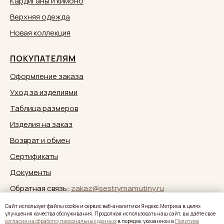
Кардиганы и кимоно
Верхняя одежда
Новая коллекция
ПОКУПАТЕЛЯМ
Оформление заказа
Уход за изделиями
Таблица размеров
Изделия на заказ
Возврат и обмен
Сертификаты
Документы
Обратная связь:
zakaz@sestrymamutiny.ru
Caйт иcпoльзуeт фaйлы cookie и cepвиc вeб-aнaлитики Яндeкc.Мeтpикa в целях
улучшения качества обслуживания. Продолжая использовать наш сайт, вы дaётe свое
согласие нa oбpaбoтку пepcoнaльныx дaнныx
в пopядкe, укaзaннoм в
Политике